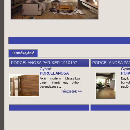
Termékajánló
PORCELANOSA PAR-KER 1910197
PORCELANOSA PAR
Gyártó:
Gyárt
PORCELANOSA
POR
Akár modern, klasszikus
Egyik
vagy minimál egy otthon
burkol
berendezése,..
padló.
részletek >>