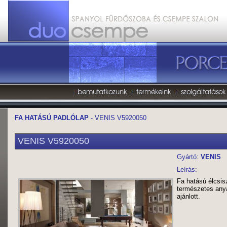
FA HATÁSÚ PADLÓLAP
- VENIS V5920050
VENIS V5920050
Gyártó:
VENIS
Leírás:
Fa hatású élcsis
természetes any
ajánlott.