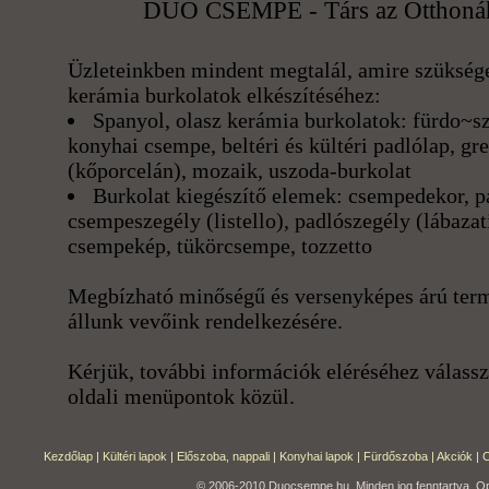
DUO CSEMPE - Társ az Otthoná
Üzleteinkben mindent megtalál, amire szüksége
kerámia burkolatok elkészítéséhez:
Spanyol, olasz kerámia burkolatok: fürdo~sz
konyhai csempe, beltéri és kültéri padlólap, gr
(kőporcelán), mozaik, uszoda-burkolat
Burkolat kiegészítő elemek: csempedekor, p
csempeszegély (listello), padlószegély (lábazat
csempekép, tükörcsempe, tozzetto
Megbízható minőségű és versenyképes árú ter
állunk vevőink rendelkezésére.
Kérjük, további információk eléréséhez válassz
oldali menüpontok közül.
Kezdőlap
|
Kültéri lapok
|
Előszoba, nappali
|
Konyhai lapok
|
Fürdőszoba
|
Akciók
|
C
© 2006-2010 Duocsempe.hu. Minden jog fenntartva. Op