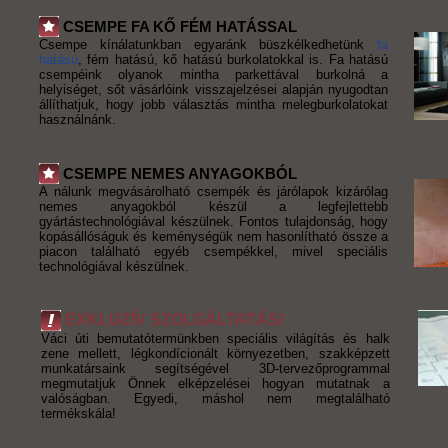
CSEMPE FA KŐ FÉM HATÁSSAL
Csempe kínálatunkban egyaránk büszkélkedhetünk
fa
hatású
, fém hatású, kő hatású burkolatokkal is. Fa hatású
csempéink olyanok mintha parkettával burkolná a
helyiséget, sőt vásárlóink visszajelzései alapján nyugodtan
állíthatjuk, hogy jobb választás mintha melegburkolatokat
használnánk.
CSEMPE NEMES ANYAGOKBÓL
A nálunk megvásárolható csempék és járólapok kizárólag
nemes anyagokból készül a legfejlettebb
gyártástechnológiával készülnek. Fontos tulajdonság, hogy
kopásállóságuk és keménységük nem hasonlítható össze a
piacon található egyéb csempékkel, mivel speciális
technológiával készülnek.
EXKLUZÍV SZOLGÁLTATÁS!
Váci úti bemutatótermünkben speciális világítás és halk
zene mellett, légkondícionált környezetben, szakképzett
munkatársaink segítségével 3D-tervezőprogrammal
megmutatjuk Önnek elképzelései hogyan mutatnak a
valóságban. Egyedi, máshol nem megtalálható
termékskála!