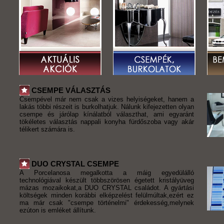
CSEMPE VÁLASZTÁS
Csempével már nem csak a vizes helyiségeket, hanem a
lakás többi részeit is burkolhatjuk. Nálunk kifejezetten olyan
csempe és járólap kínálatból választhat, ami egyaránt
tökéletes választás nappali konyha fürdőszoba vagy akár
télikert számára is.
DUO CRYSTAL CSEMPE
A Porcelanosa megalkotta a máig egyedülálló
technológiával készült többszörösen égetett kristályüveg
mázas mozaikokat,a DUO CRYSTAL családot. A gyártási
költségek minden korábbi elképzelést felülmúltak,ezért ez
ma már csak "csempe történelmi" érdekesség,melynek
ezúton is emléket állítunk.