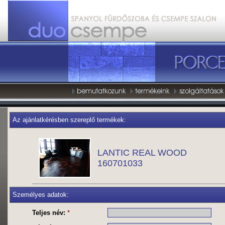
Az ajánlatkérésben szereplő termékek:
LANTIC REAL WOOD
160701033
Személyes adatok:
Teljes név:
*